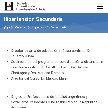
Skip to navigation
Skip to login form
Salta al contenido principal
Skip to accessibility options
Skip to footer
Skip accessibility options
M
Hipertensión Secundaria
Página Principal
Cursos
Hipertensión Secundaria
Director de área de educación médica continua: Dr.
Eduardo Rusak
Codirectoras del programa de actualización a distancia en
Hipertensión Arterial: Dra. Alicia Díaz, Dra. Daniela
Cianfagna y Dra. Mariana Romero
Director del Curso: Dr. Marcos Marin
Dirigido a: Profesionales de la salud argentinos y
extranjeros, residentes o no residentes en la República
Argentina.