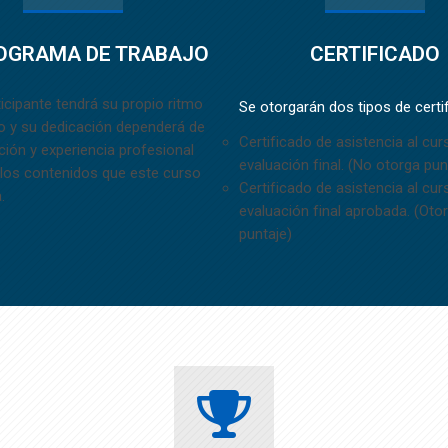
OGRAMA DE TRABAJO
CERTIFICADO
icipante tendrá su propio ritmo
Se otorgarán dos tipos de certi
o y su dedicación dependerá de
Certificado de asistencia al cur
ión y experiencia profesional
evaluación final. (No otorga pun
 los contenidos que este curso
Certificado de asistencia al cu
.
evaluación final aprobada. (Oto
puntaje)