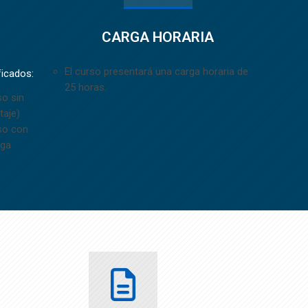
CARGA HORARIA
El curso presentará una carga horaria de
ficados:
25 horas.
so sin
taje)
rso con
rga