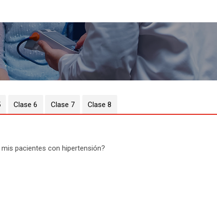
5
Clase 6
Clase 7
Clase 8
a mis pacientes con hipertensión?